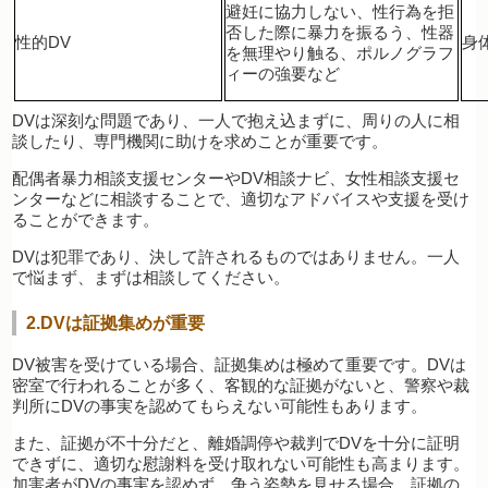
避妊に協力しない、性行為を拒
否した際に暴力を振るう、性器
性的DV
身
を無理やり触る、ポルノグラフ
ィーの強要など
DVは深刻な問題であり、一人で抱え込まずに、周りの人に相
談したり、専門機関に助けを求めことが重要です。
配偶者暴力相談支援センターやDV相談ナビ、女性相談支援セ
ンターなどに相談することで、適切なアドバイスや支援を受け
ることができます。
DVは犯罪であり、決して許されるものではありません。一人
で悩まず、まずは相談してください。
2.DVは証拠集めが重要
DV被害を受けている場合、証拠集めは極めて重要です。DVは
密室で行われることが多く、客観的な証拠がないと、警察や裁
判所にDVの事実を認めてもらえない可能性もあります。
また、証拠が不十分だと、離婚調停や裁判でDVを十分に証明
できずに、適切な慰謝料を受け取れない可能性も高まります。
加害者がDVの事実を認めず、争う姿勢を見せる場合、証拠の