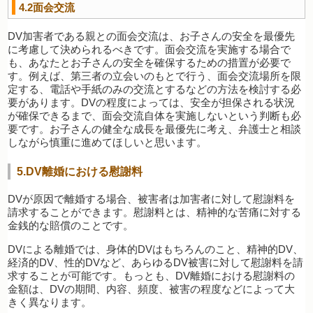
4.2面会交流
DV加害者である親との面会交流は、お子さんの安全を最優先
に考慮して決められるべきです。面会交流を実施する場合で
も、あなたとお子さんの安全を確保するための措置が必要で
す。例えば、第三者の立会いのもとで行う、面会交流場所を限
定する、電話や手紙のみの交流とするなどの方法を検討する必
要があります。DVの程度によっては、安全が担保される状況
が確保できるまで、面会交流自体を実施しないという判断も必
要です。お子さんの健全な成長を最優先に考え、弁護士と相談
しながら慎重に進めてほしいと思います。
5.DV離婚における慰謝料
DVが原因で離婚する場合、被害者は加害者に対して慰謝料を
請求することができます。慰謝料とは、精神的な苦痛に対する
金銭的な賠償のことです。
DVによる離婚では、身体的DVはもちろんのこと、精神的DV、
経済的DV、性的DVなど、あらゆるDV被害に対して慰謝料を請
求することが可能です。もっとも、DV離婚における慰謝料の
金額は、DVの期間、内容、頻度、被害の程度などによって大
きく異なります。