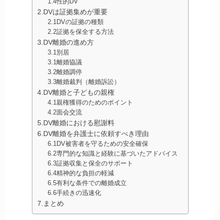
1.4性的DV
2.DVは証拠集めが重要
2.1DVの証拠の種類
2.2証拠を保全する方法
3.DV離婚の進め方
3.1別居
3.1離婚協議
3.2離婚調停
3.3離婚裁判（離婚訴訟）
4.DV離婚と子どもの親権
4.1親権獲得のためのポイント
4.2面会交流
5.DV離婚における慰謝料
6.DV離婚を弁護士に依頼すべき理由
6.1DV被害者を守るための安全確保
6.2専門的な知識と経験に基づいたアドバイス
6.3証拠収集と保全のサポート
6.4精神的な負担の軽減
6.5有利な条件での離婚成立
6.6手続きの迅速化
7.まとめ