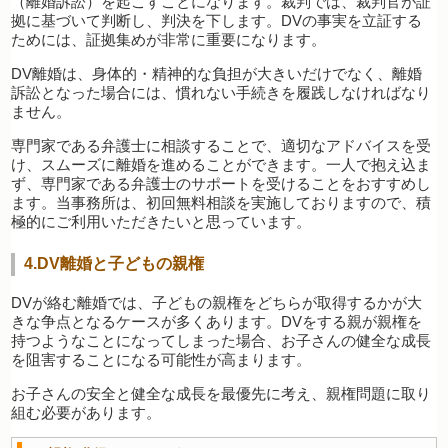
（離婚訴訟）を起こすことになります。裁判では、裁判官が証
拠に基づいて判断し、判決を下します。DVの事実を立証する
ためには、証拠集めが非常に重要になります。
DV離婚は、身体的・精神的な負担が大きいだけでなく、離婚
訴訟となった場合には、慣れない手続きを履践しなければなり
ません。
専門家である弁護士に相談することで、適切なアドバイスを受
け、スムーズに離婚を進めることができます。一人で抱え込ま
ず、専門家である弁護士のサポートを受けることをおすすめし
ます。当事務所は、初回無料相談を実施しておりますので、積
極的にご利用いただきたいと思っています。
4.DV離婚と子どもの親権
DVが絡む離婚では、子どもの親権をどちらが取得するかが大
きな争点となるケースが多くあります。DVをする親が親権を
持つようなことになってしまった場合、お子さんの健全な成長
を阻害することになる可能性が高まります。
お子さんの安全と健全な成長を最優先に考え、親権問題に取り
組む必要があります。