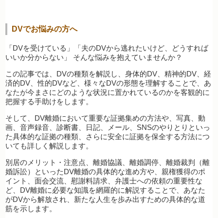
DVでお悩みの方へ
「DVを受けている」「夫のDVから逃れたいけど、どうすれば
いいか分からない」 そんな悩みを抱えていませんか？
この記事では、DVの種類を解説し、身体的DV、精神的DV、経
済的DV、性的DVなど、様々なDVの形態を理解することで、あ
なたが今まさにどのような状況に置かれているのかを客観的に
把握する手助けをします。
そして、DV離婚において重要な証拠集めの方法や、写真、動
画、音声録音、診断書、日記、メール、SNSのやりとりといっ
た具体的な証拠の種類、さらに安全に証拠を保全する方法につ
いても詳しく解説します。
別居のメリット・注意点、離婚協議、離婚調停、離婚裁判（離
婚訴訟）といったDV離婚の具体的な進め方や、親権獲得のポ
イント、面会交流、慰謝料請求、弁護士への依頼の重要性な
ど、DV離婚に必要な知識を網羅的に解説することで、あなた
がDVから解放され、新たな人生を歩み出すための具体的な道
筋を示します。