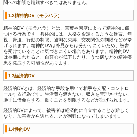
関への相談も躊躇すべきではありません。
1.2精神的DV（モラハラ）
精神的DV（モラハラ）とは、言葉や態度によって精神的に傷
つける行為です。具体的には、人格を否定するような暴言、無
視、脅迫、行動の制限、過剰な束縛、交友関係の制限などが挙
げられます。精神的DVは外見からは分かりにくいため、被害
を受けていることに気づきにくい場合もあります。精神的DV
は長期にわたると、自尊心が低下したり、うつ病などの精神疾
患を発症する可能性があります。
1.3経済的DV
経済的DVとは、経済的な手段を用いて相手を支配・コントロ
ールする行為です。生活費を渡さない、収入を管理させない、
勝手に借金をする、働くことを制限するなどが挙げられます。
経済的DVによって、被害者は経済的に自立することが難しく
なり、加害者から逃れることが困難になってしまいます。
1.4性的DV