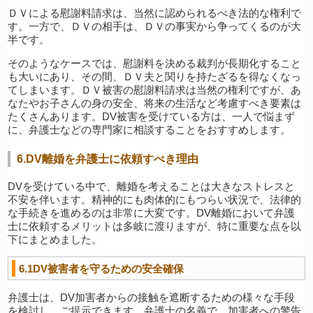
ＤＶによる慰謝料請求は、当然に認められるべき法的な権利で
す。一方で、ＤＶの相手は、ＤＶの事実から争ってくるのが大
半です。
そのようなケースでは、慰謝料を決める裁判が長期化すること
も大いにあり、その間、ＤＶ夫と関りを持たざるを得なくなっ
てしまいます。ＤＶ被害の慰謝料請求は当然の権利ですが、あ
なたやお子さんの身の安全、将来の生活など考慮すべき要素は
たくさんあります。DV被害を受けている方は、一人で悩まず
に、弁護士などの専門家に相談することをおすすめします。
6.DV離婚を弁護士に依頼すべき理由
DVを受けている中で、離婚を考えることは大きなストレスと
不安を伴います。精神的にも肉体的にもつらい状況で、法律的
な手続きを進めるのは非常に大変です。DV離婚において弁護
士に依頼するメリットは多岐に渡りますが、特に重要な点を以
下にまとめました。
6.1DV被害者を守るための安全確保
弁護士は、DV加害者からの接触を遮断するための様々な手段
を検討し、ご提示できます。弁護士の名義で、加害者への警告