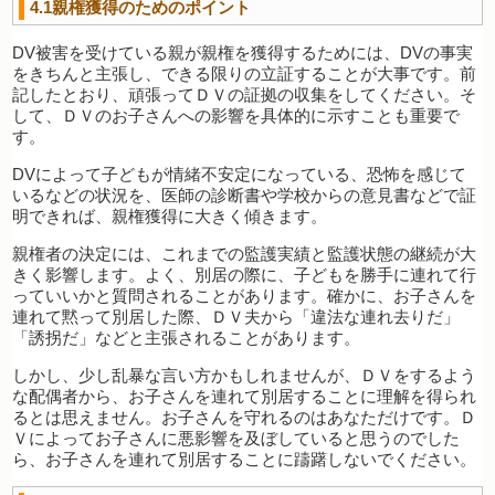
4.1親権獲得のためのポイント
DV被害を受けている親が親権を獲得するためには、DVの事実
をきちんと主張し、できる限りの立証することが大事です。前
記したとおり、頑張ってＤＶの証拠の収集をしてください。そ
して、ＤＶのお子さんへの影響を具体的に示すことも重要で
す。
DVによって子どもが情緒不安定になっている、恐怖を感じて
いるなどの状況を、医師の診断書や学校からの意見書などで証
明できれば、親権獲得に大きく傾きます。
親権者の決定には、これまでの監護実績と監護状態の継続が大
きく影響します。よく、別居の際に、子どもを勝手に連れて行
っていいかと質問されることがあります。確かに、お子さんを
連れて黙って別居した際、ＤＶ夫から「違法な連れ去りだ」
「誘拐だ」などと主張されることがあります。
しかし、少し乱暴な言い方かもしれませんが、ＤＶをするよう
な配偶者から、お子さんを連れて別居することに理解を得られ
るとは思えません。お子さんを守れるのはあなただけです。Ｄ
Ｖによってお子さんに悪影響を及ぼしていると思うのでした
ら、お子さんを連れて別居することに躊躇しないでください。