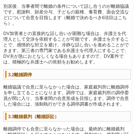
別居後、当事者間で離婚の条件について話し合うのが離婚協議
です。慰謝料、財産分与、子どもの親権、養育費、面会交流な
どについて合意を目指します（離婚で決めるべき6項目はこち
ら）。
DV加害者との直接的な話し合いが困難な場合は、弁護士を代
理人として交渉を依頼することが可能です。弁護士を介するこ
とで、感情的な対立を避け、冷静な話し合いを進めることがで
きます。第三者の専門家である弁護士を代理人にすることで、
DV夫が急におとなしくなる場合もありますので、DV案件で
は、積極的な弁護士への依頼をお勧めします。
3.2離婚調停
離婚協議で合意に至らなかった場合は、家庭裁判所に離婚調停
を申し立てることになります。調停では、家庭裁判所の調停委
員が間に入り、当事者間の合意形成を目指します。調停で合意
した場合には、強制執行ができる調停調書が作成されます。
3.3離婚裁判（離婚訴訟）
離婚調停でも合意に至らなかった場合は、最終的に離婚裁判