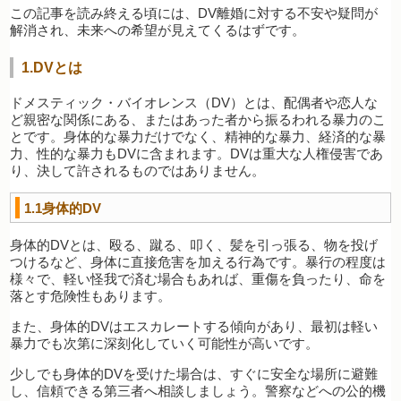
この記事を読み終える頃には、DV離婚に対する不安や疑問が
解消され、未来への希望が見えてくるはずです。
1.DVとは
ドメスティック・バイオレンス（DV）とは、配偶者や恋人な
ど親密な関係にある、またはあった者から振るわれる暴力のこ
とです。身体的な暴力だけでなく、精神的な暴力、経済的な暴
力、性的な暴力もDVに含まれます。DVは重大な人権侵害であ
り、決して許されるものではありません。
1.1身体的DV
身体的DVとは、殴る、蹴る、叩く、髪を引っ張る、物を投げ
つけるなど、身体に直接危害を加える行為です。暴行の程度は
様々で、軽い怪我で済む場合もあれば、重傷を負ったり、命を
落とす危険性もあります。
また、身体的DVはエスカレートする傾向があり、最初は軽い
暴力でも次第に深刻化していく可能性が高いです。
少しでも身体的DVを受けた場合は、すぐに安全な場所に避難
し、信頼できる第三者へ相談しましょう。警察などへの公的機