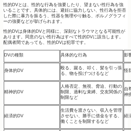
性的DVとは、性的な行為を強要したり、望まない性行為を強
いることです。具体的には、避妊に協力しない、性行為を拒否
した際に暴力を振るう、性器を無理やり触る、ポルノグラフィ
ーの強要などが挙げられます。
性的DVは身体的DVと同様に、深刻なトラウマとなる可能性が
あります。同意のない性行為はすべて性的DVに該当します。
配偶者間であっても、性的DVは犯罪です。
DVの種類
具体的な行為
影
殴る、蹴る、叩く、髪を引っ張
身体的DV
怪
る、物を投げつけるなど
人格否定、無視、脅迫、行動の
自
精神的DV
制限、過剰な束縛、交友関係の
神
制限など
生活費を渡さない、収入を管理
経済的DV
させない、勝手に借金をする、
経
働くことを制限するなど