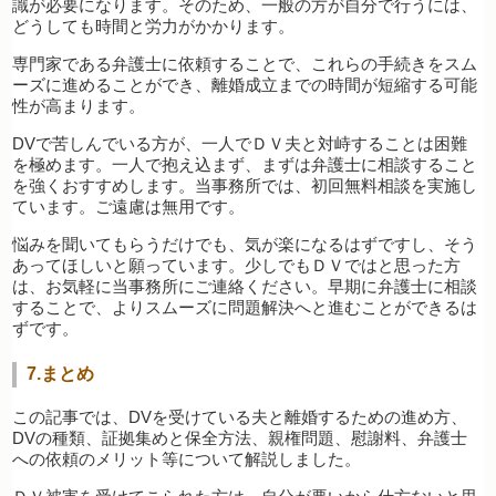
識が必要になります。そのため、一般の方が自分で行うには、
どうしても時間と労力がかかります。
専門家である弁護士に依頼することで、これらの手続きをスム
ーズに進めることができ、離婚成立までの時間が短縮する可能
性が高まります。
DVで苦しんでいる方が、一人でＤＶ夫と対峙することは困難
を極めます。一人で抱え込まず、まずは弁護士に相談すること
を強くおすすめします。当事務所では、初回無料相談を実施し
ています。ご遠慮は無用です。
悩みを聞いてもらうだけでも、気が楽になるはずですし、そう
あってほしいと願っています。少しでもＤＶではと思った方
は、お気軽に当事務所にご連絡ください。早期に弁護士に相談
することで、よりスムーズに問題解決へと進むことができるは
ずです。
7.まとめ
この記事では、DVを受けている夫と離婚するための進め方、
DVの種類、証拠集めと保全方法、親権問題、慰謝料、弁護士
への依頼のメリット等について解説しました。