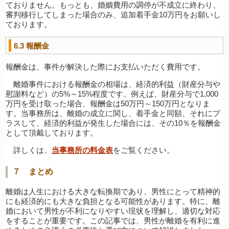
ておりません。もっとも、婚姻費用の調停が不成立に終わり、
審判移行してしまった場合のみ、追加着手金10万円をお願いし
ております。
6.3
報酬金
報酬金は、事件が解決した際にお支払いただく費用です。
離婚事件における報酬金の相場は、経済的利益（財産分与や
慰謝料など）の5%～15%程度です。例えば、財産分与で1,000
万円を受け取った場合、報酬金は50万円～150万円となりま
す。当事務所は、離婚の成立に関し、着手金と同額、それにプ
ラスして、経済的利益が発生した場合には、その10％を報酬金
として頂戴しております。
詳しくは、
当事務所の料金表
をご覧ください。
７ まとめ
離婚は人生における大きな転換期であり、男性にとって精神的
にも経済的にも大きな負担となる可能性があります。特に、離
婚において男性が不利になりやすい現状を理解し、適切な対応
をすることが重要です。この記事では、男性が離婚を有利に進