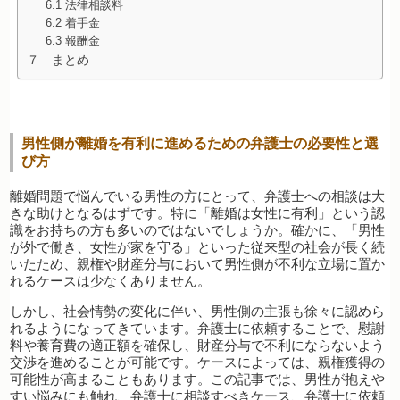
6.1 法律相談料
6.2 着手金
6.3 報酬金
７ まとめ
男性側が離婚を有利に進めるための弁護士の必要性と選
び方
離婚問題で悩んでいる男性の方にとって、弁護士への相談は大
きな助けとなるはずです。特に「離婚は女性に有利」という認
識をお持ちの方も多いのではないでしょうか。確かに、「男性
が外で働き、女性が家を守る」といった従来型の社会が長く続
いたため、親権や財産分与において男性側が不利な立場に置か
れるケースは少なくありません。
しかし、社会情勢の変化に伴い、男性側の主張も徐々に認めら
れるようになってきています。弁護士に依頼することで、慰謝
料や養育費の適正額を確保し、財産分与で不利にならないよう
交渉を進めることが可能です。ケースによっては、親権獲得の
可能性が高まることもあります。この記事では、男性が抱えや
すい悩みにも触れ、弁護士に相談すべきケース、弁護士に依頼