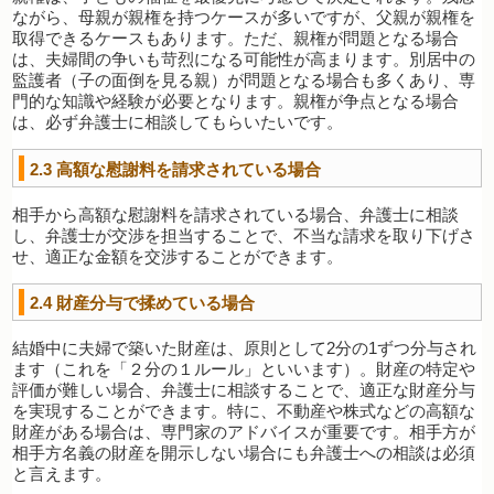
ながら、母親が親権を持つケースが多いですが、父親が親権を
取得できるケースもあります。ただ、親権が問題となる場合
は、夫婦間の争いも苛烈になる可能性が高まります。別居中の
監護者（子の面倒を見る親）が問題となる場合も多くあり、専
門的な知識や経験が必要となります。親権が争点となる場合
は、必ず弁護士に相談してもらいたいです。
2.3
高額な慰謝料を請求されている場合
相手から高額な慰謝料を請求されている場合、弁護士に相談
し、弁護士が交渉を担当することで、不当な請求を取り下げさ
せ、適正な金額を交渉することができます。
2.4
財産分与で揉めている場合
結婚中に夫婦で築いた財産は、原則として2分の1ずつ分与され
ます（これを「２分の１ルール」といいます）。財産の特定や
評価が難しい場合、弁護士に相談することで、適正な財産分与
を実現することができます。特に、不動産や株式などの高額な
財産がある場合は、専門家のアドバイスが重要です。相手方が
相手方名義の財産を開示しない場合にも弁護士への相談は必須
と言えます。