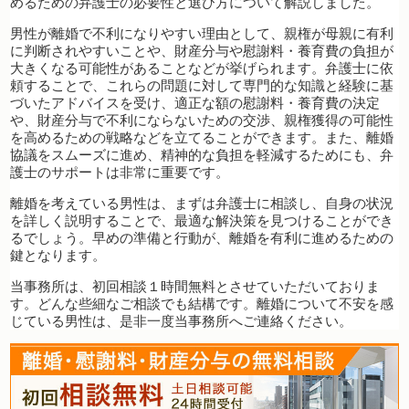
めるための弁護士の必要性と選び方について解説しました。
男性が離婚で不利になりやすい理由として、親権が母親に有利
に判断されやすいことや、財産分与や慰謝料・養育費の負担が
大きくなる可能性があることなどが挙げられます。弁護士に依
頼することで、これらの問題に対して専門的な知識と経験に基
づいたアドバイスを受け、適正な額の慰謝料・養育費の決定
や、財産分与で不利にならないための交渉、親権獲得の可能性
を高めるための戦略などを立てることができます。また、離婚
協議をスムーズに進め、精神的な負担を軽減するためにも、弁
護士のサポートは非常に重要です。
離婚を考えている男性は、まずは弁護士に相談し、自身の状況
を詳しく説明することで、最適な解決策を見つけることができ
るでしょう。早めの準備と行動が、離婚を有利に進めるための
鍵となります。
当事務所は、初回相談１時間無料とさせていただいておりま
す。どんな些細なご相談でも結構です。離婚について不安を感
じている男性は、是非一度当事務所へご連絡ください。