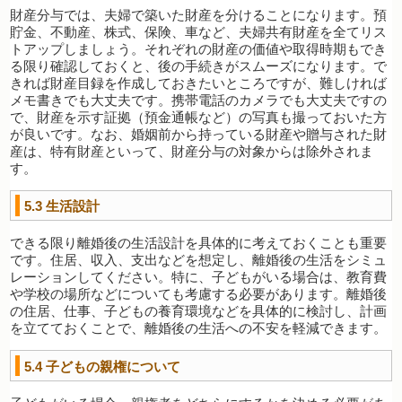
財産分与では、夫婦で築いた財産を分けることになります。預
貯金、不動産、株式、保険、車など、夫婦共有財産を全てリス
トアップしましょう。それぞれの財産の価値や取得時期もでき
る限り確認しておくと、後の手続きがスムーズになります。で
きれば財産目録を作成しておきたいところですが、難しければ
メモ書きでも大丈夫です。携帯電話のカメラでも大丈夫ですの
で、財産を示す証拠（預金通帳など）の写真も撮っておいた方
が良いです。なお、婚姻前から持っている財産や贈与された財
産は、特有財産といって、財産分与の対象からは除外されま
す。
5.3
生活設計
できる限り離婚後の生活設計を具体的に考えておくことも重要
です。住居、収入、支出などを想定し、離婚後の生活をシミュ
レーションしてください。特に、子どもがいる場合は、教育費
や学校の場所などについても考慮する必要があります。離婚後
の住居、仕事、子どもの養育環境などを具体的に検討し、計画
を立てておくことで、離婚後の生活への不安を軽減できます。
5.4
子どもの親権について