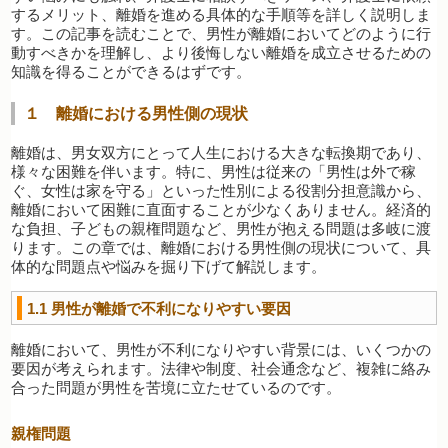
するメリット、離婚を進める具体的な手順等を詳しく説明しま
す。この記事を読むことで、男性が離婚においてどのように行
動すべきかを理解し、より後悔しない離婚を成立させるための
知識を得ることができるはずです。
１ 離婚における男性側の現状
離婚は、男女双方にとって人生における大きな転換期であり、
様々な困難を伴います。特に、男性は従来の「男性は外で稼
ぐ、女性は家を守る」といった性別による役割分担意識から、
離婚において困難に直面することが少なくありません。経済的
な負担、子どもの親権問題など、男性が抱える問題は多岐に渡
ります。この章では、離婚における男性側の現状について、具
体的な問題点や悩みを掘り下げて解説します。
1.1
男性が離婚で不利になりやすい要因
離婚において、男性が不利になりやすい背景には、いくつかの
要因が考えられます。法律や制度、社会通念など、複雑に絡み
合った問題が男性を苦境に立たせているのです。
親権問題