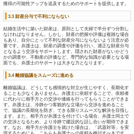
獲得の可能性アップを追及するためのサポートを提供します。
3.3
財産分与で不利にならない
結婚生活中に築いた財産は、原則として夫婦で半分ずつ分割し
なければなりません。しかし、財産の把握や評価は複雑な場合
もあり、自分にとって不利な財産分与にならないよう注意が必
要です。弁護士は、財産の調査や評価を行い、適正な財産分与
となるよう交渉をサポートします。隠された財産がないかどう
かの調査や、不動産の評価など、専門的な知識が必要となる場
面でも、弁護士のサポートは大きな力となります。
3.4
離婚協議をスムーズに進める
離婚協議は、どうしても感情的な対立が生じやすく、長期化す
ることも少なくありません。弁護士に依頼することで、依頼者
に代わりに相手方との交渉や連絡を行ってもらうことができま
す。弁護士は、冷静かつ客観的な立場から交渉を進めること
で、協議の長期化を防ぎ、できる限りスムーズな解決を目指し
ます。また、相手方が弁護士を付けている場合、弁護士同士で
の交渉となるため、より冷静で建設的な話し合いが期待できま
す。なお、相手方が弁護士を就けた場合は、「武器対等」を実
現するためにも、こちらも弁護士への依頼を検討すべきです。