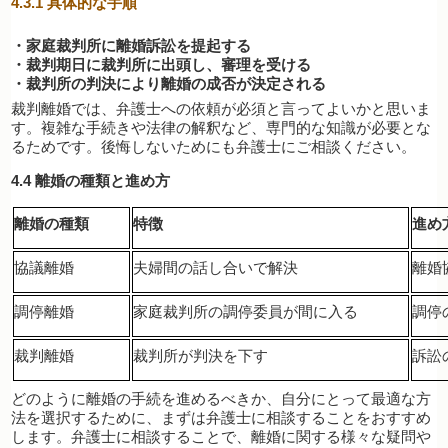
4.3.1
具体的な手順
・家庭裁判所に離婚訴訟を提起する
・裁判期日に裁判所に出頭し、審理を受ける
・裁判所の判決により離婚の成否が決定される
裁判離婚では、弁護士への依頼が必須と言ってよいかと思いま
す。複雑な手続きや法律の解釈など、専門的な知識が必要とな
るためです。後悔しないためにも弁護士にご相談ください。
4.4
離婚の種類と進め方
離婚の種類
特徴
進め
協議離婚
夫婦間の話し合いで解決
離婚
調停離婚
家庭裁判所の調停委員が間に入る
調停
裁判離婚
裁判所が判決を下す
訴訟
どのように離婚の手続を進めるべきか、自分にとって最適な方
法を選択するために、まずは弁護士に相談することをおすすめ
します。弁護士に相談することで、離婚に関する様々な疑問や