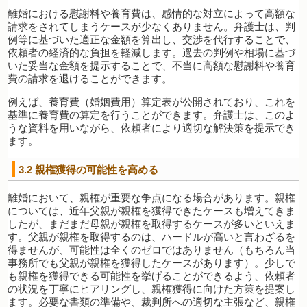
離婚における慰謝料や養育費は、感情的な対立によって高額な
請求をされてしまうケースが少なくありません。弁護士は、判
例等に基づいた適正な金額を算出し、交渉を代行することで、
依頼者の経済的な負担を軽減します。過去の判例や相場に基づ
いた妥当な金額を提示することで、不当に高額な慰謝料や養育
費の請求を退けることができます。
例えば、養育費（婚姻費用）算定表が公開されており、これを
基準に養育費の算定を行うことができます。弁護士は、このよ
うな資料を用いながら、依頼者により適切な解決策を提示でき
ます。
3.2
親権獲得の可能性を高める
離婚において、親権が重要な争点になる場合があります。親権
については、近年父親が親権を獲得できたケースも増えてきま
したが、まだまだ母親が親権を取得するケースが多いといえま
す。父親が親権を取得するのは、ハードルが高いと言わざるを
得ませんが、可能性は全くのゼロではありません（もちろん当
事務所でも父親が親権を獲得したケースがあります）。少しで
も親権を獲得できる可能性を挙げることができるよう、依頼者
の状況を丁寧にヒアリングし、親権獲得に向けた方策を提案し
ます。必要な書類の準備や、裁判所への適切な主張など、親権