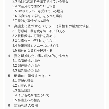
2.3 高額な慰謝料を請求されている場合
2.4 財産分与で揉めている場合
2.5 DVやモラハラを受けている場合
2.6 不貞行為（浮気）をされた場合
2.7 複雑な事情がある場合
３ 弁護士に依頼するメリット（男性側の離婚の場合）
3.1 慰謝料・養育費を適正額に抑える
3.2 親権獲得の可能性を高める
3.3 財産分与で不利にならない
3.4 離婚協議をスムーズに進める
3.5 精神的な負担を軽減する
４ 妻と離婚したい際の具体的な進め方
4.1 協議離婚の場合
4.2 調停離婚の場合
4.3 裁判離婚の場合
５ 離婚前に準備すべきこと
5.1 証拠の収集
5.2 財産の把握
5.3 生活設計
5.4 子どもの親権について
5.5 弁護士への相談
６ 離婚相談の費用