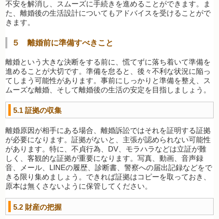
不安を解消し、スムーズに手続きを進めることができます。ま
た、離婚後の生活設計についてもアドバイスを受けることがで
きます。
５ 離婚前に準備すべきこと
離婚という大きな決断をする前に、慌てずに落ち着いて準備を
進めることが大切です。準備を怠ると、後々不利な状況に陥っ
てしまう可能性があります。事前にしっかりと準備を整え、ス
ムーズな離婚、そして離婚後の生活の安定を目指しましょう。
5.1
証拠の収集
離婚原因が相手にある場合、離婚訴訟ではそれを証明する証拠
が必要になります。証拠がないと、主張が認められない可能性
があります。特に、不貞行為、DV、モラハラなどは立証が難
しく、客観的な証拠が重要になります。写真、動画、音声録
音、メール、LINEの履歴、診断書、警察への届出記録などをで
きる限り集めましょう。できれば証拠はコピーを取っておき、
原本は無くさないように保管してください。
5.2
財産の把握