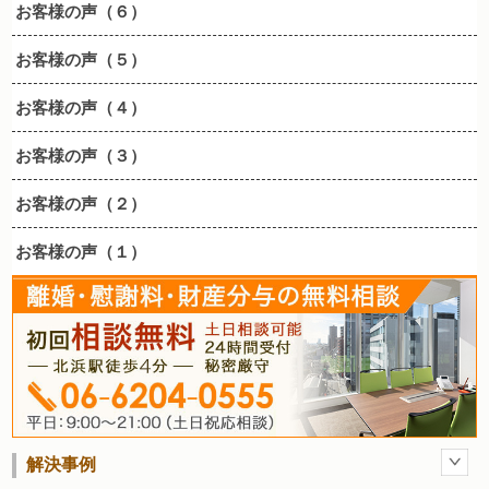
お客様の声（６）
お客様の声（５）
お客様の声（４）
お客様の声（３）
お客様の声（２）
お客様の声（１）
解決事例