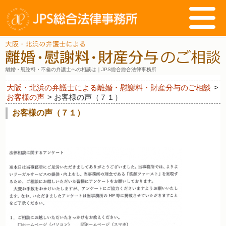
離婚・慰謝料・不倫の弁護士への相談は｜JPS総合総合法律事務所
大阪・北浜の弁護士による離婚・慰謝料・財産分与のご相談
>
お客様の声
>
お客様の声（７１）
お客様の声（７１）