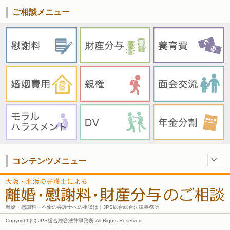
ご相談メニュー
コンテンツメニュー
離婚・慰謝料・不倫の弁護士への相談は｜JPS総合総合法律事務所
Copyright (C) JPS総合総合法律事務所 All Rights Reserved.