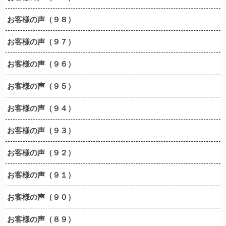
お客様の声（９８）
お客様の声（９７）
お客様の声（９６）
お客様の声（９５）
お客様の声（９４）
お客様の声（９３）
お客様の声（９２）
お客様の声（９１）
お客様の声（９０）
お客様の声（８９）