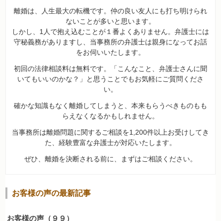
離婚は、人生最大の転機です。仲の良い友人にも打ち明けられ
ないことが多いと思います。
しかし、1人で抱え込むことが１番よくありません。弁護士には
守秘義務がありますし、当事務所の弁護士は親身になってお話
をお伺いいたします。
初回の法律相談料は無料です。「こんなこと、弁護士さんに聞
いてもいいのかな？」と思うことでもお気軽にご質問くださ
い。
確かな知識もなく離婚してしまうと、本来もらうべきものもも
らえなくなるかもしれません。
当事務所は離婚問題に関するご相談を1,200件以上お受けしてき
た、経験豊富な弁護士が対応いたします。
ぜひ、離婚を決断される前に、まずはご相談ください。
お客様の声の最新記事
お客様の声（９９）