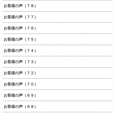
お客様の声（７８）
お客様の声（７７）
お客様の声（７６）
お客様の声（７５）
お客様の声（７４）
お客様の声（７３）
お客様の声（７２）
お客様の声（７０）
お客様の声（６９）
お客様の声（６８）