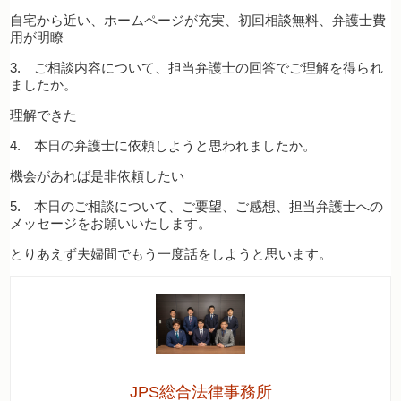
自宅から近い、ホームページが充実、初回相談無料、弁護士費
用が明瞭
3. ご相談内容について、担当弁護士の回答でご理解を得られ
ましたか。
理解できた
4. 本日の弁護士に依頼しようと思われましたか。
機会があれば是非依頼したい
5. 本日のご相談について、ご要望、ご感想、担当弁護士への
メッセージをお願いいたします。
とりあえず夫婦間でもう一度話をしようと思います。
JPS総合法律事務所