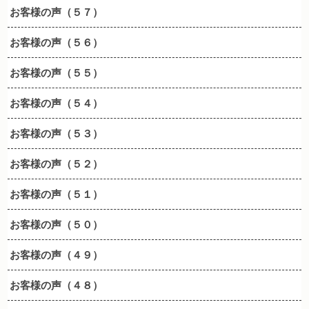
お客様の声（５７）
お客様の声（５６）
お客様の声（５５）
お客様の声（５４）
お客様の声（５３）
お客様の声（５２）
お客様の声（５１）
お客様の声（５０）
お客様の声（４９）
お客様の声（４８）