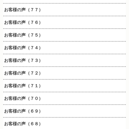
お客様の声（７７）
お客様の声（７６）
お客様の声（７５）
お客様の声（７４）
お客様の声（７３）
お客様の声（７２）
お客様の声（７１）
お客様の声（７０）
お客様の声（６９）
お客様の声（６８）