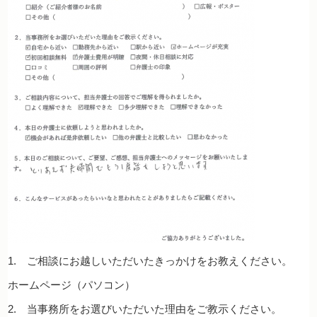
1. ご相談にお越しいただいたきっかけをお教えください。
ホームページ（パソコン）
2. 当事務所をお選びいただいた理由をご教示ください。