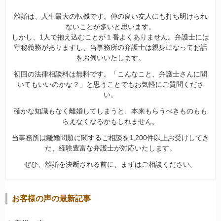
離婚は、人生最大の転機です。仲の良い友人にも打ち明けられ
ないことが多いと思います。
しかし、1人で抱え込むことが１番よくありません。弁護士には
守秘義務がありますし、当事務所の弁護士は親身になってお話
をお伺いいたします。
初回の法律相談料は無料です。「こんなこと、弁護士さんに聞
いてもいいのかな？」と思うことでもお気軽にご質問くださ
い。
確かな知識もなく離婚してしまうと、本来もらうべきものもも
らえなくなるかもしれません。
当事務所は離婚問題に関するご相談を1,200件以上お受けしてき
た、経験豊富な弁護士が対応いたします。
ぜひ、離婚を決断される前に、まずはご相談ください。
お客様の声の最新記事