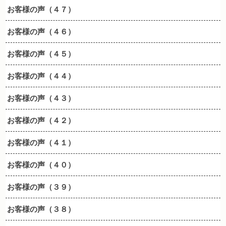
お客様の声（４７）
お客様の声（４６）
お客様の声（４５）
お客様の声（４４）
お客様の声（４３）
お客様の声（４２）
お客様の声（４１）
お客様の声（４０）
お客様の声（３９）
お客様の声（３８）