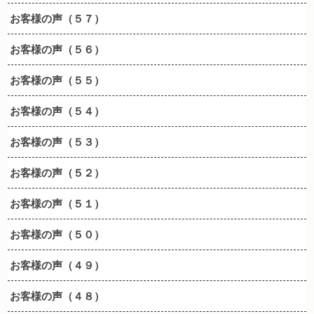
お客様の声（５７）
お客様の声（５６）
お客様の声（５５）
お客様の声（５４）
お客様の声（５３）
お客様の声（５２）
お客様の声（５１）
お客様の声（５０）
お客様の声（４９）
お客様の声（４８）