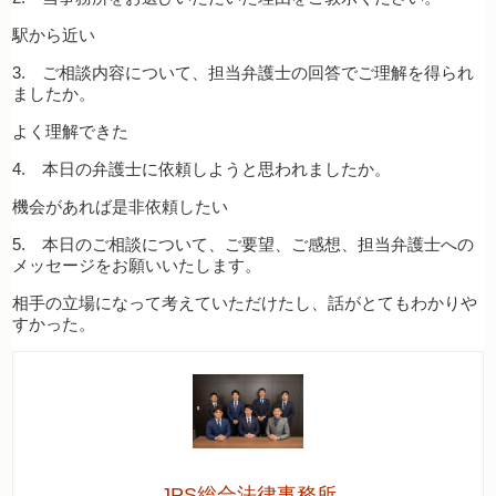
駅から近い
3. ご相談内容について、担当弁護士の回答でご理解を得られ
ましたか。
よく理解できた
4. 本日の弁護士に依頼しようと思われましたか。
機会があれば是非依頼したい
5. 本日のご相談について、ご要望、ご感想、担当弁護士への
メッセージをお願いいたします。
相手の立場になって考えていただけたし、話がとてもわかりや
すかった。
JPS総合法律事務所