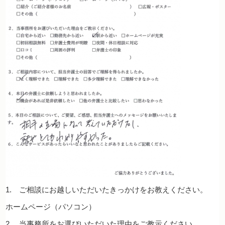
1. ご相談にお越しいただいたきっかけをお教えください。
ホームページ（パソコン）
2. 当事務所をお選びいただいた理由をご教示ください。