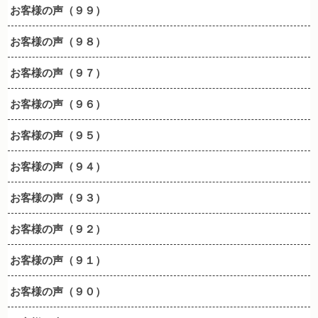
お客様の声（９９）
お客様の声（９８）
お客様の声（９７）
お客様の声（９６）
お客様の声（９５）
お客様の声（９４）
お客様の声（９３）
お客様の声（９２）
お客様の声（９１）
お客様の声（９０）