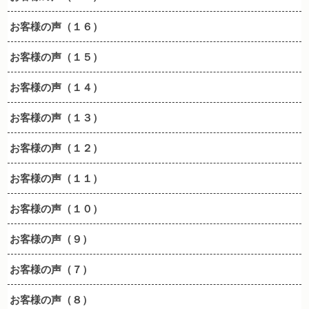
お客様の声（１６）
お客様の声（１５）
お客様の声（１４）
お客様の声（１３）
お客様の声（１２）
お客様の声（１１）
お客様の声（１０）
お客様の声（９）
お客様の声（７）
お客様の声（８）