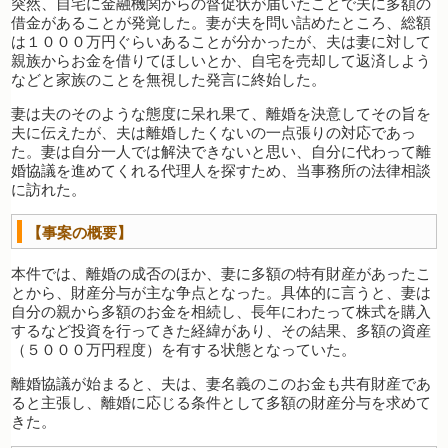
突然、自宅に金融機関からの督促状が届いたことで夫に多額の
借金があることが発覚した。妻が夫を問い詰めたところ、総額
は１０００万円ぐらいあることが分かったが、夫は妻に対して
親族からお金を借りてほしいとか、自宅を売却して返済しよう
などと家族のことを無視した発言に終始した。
妻は夫のそのような態度に呆れ果て、離婚を決意してその旨を
夫に伝えたが、夫は離婚したくないの一点張りの対応であっ
た。妻は自分一人では解決できないと思い、自分に代わって離
婚協議を進めてくれる代理人を探すため、当事務所の法律相談
に訪れた。
【事案の概要】
本件では、離婚の成否のほか、妻に多額の特有財産があったこ
とから、財産分与が主な争点となった。具体的に言うと、妻は
自分の親から多額のお金を相続し、長年にわたって株式を購入
するなど投資を行ってきた経緯があり、その結果、多額の資産
（５０００万円程度）を有する状態となっていた。
離婚協議が始まると、夫は、妻名義のこのお金も共有財産であ
ると主張し、離婚に応じる条件として多額の財産分与を求めて
きた。