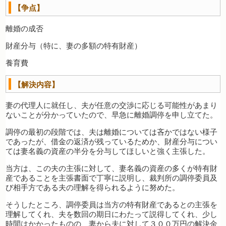
【争点】
離婚の成否
財産分与（特に、妻の多額の特有財産）
養育費
【解決内容】
妻の代理人に就任し、夫が任意の交渉に応じる可能性があまり
ないことが分かっていたので、早急に離婚調停を申し立てた。
調停の最初の段階では、夫は離婚については吝かではない様子
であったが、借金の返済が残っているためか、財産分与につい
ては妻名義の資産の半分を分与してほしいと強く主張した。
当方は、この夫の主張に対して、妻名義の資産の多くが特有財
産であることを主張書面で丁寧に説明し、裁判所の調停委員及
び相手方である夫の理解を得られるように努めた。
そうしたところ、調停委員は当方の特有財産であるとの主張を
理解してくれ、夫を数回の期日にわたって説得してくれ、少し
時間はかかったものの、妻から夫に対して３００万円の解決金