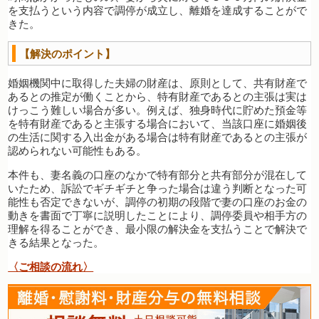
を支払うという内容で調停が成立し、離婚を達成することがで
きた。
【解決のポイント】
婚姻機関中に取得した夫婦の財産は、原則として、共有財産で
あるとの推定が働くことから、特有財産であるとの主張は実は
けっこう難しい場合が多い。例えば、独身時代に貯めた預金等
を特有財産であると主張する場合において、当該口座に婚姻後
の生活に関する入出金がある場合は特有財産であるとの主張が
認められない可能性もある。
本件も、妻名義の口座のなかで特有部分と共有部分が混在して
いたため、訴訟でギチギチと争った場合は違う判断となった可
能性も否定できないが、調停の初期の段階で妻の口座のお金の
動きを書面で丁寧に説明したことにより、調停委員や相手方の
理解を得ることができ、最小限の解決金を支払うことで解決で
きる結果となった。
〈ご相談の流れ〉