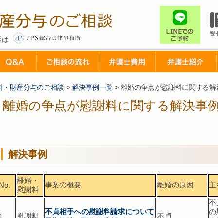
談は
料・財産分与のご相談
>
解決事例一覧
>
離婚の争点が慰謝料に関する解
離婚の争点が慰謝料に関する解決事
解決事例
離婚・
事案の概要
離婚の原因
主
No.
慰謝料
不
不貞相手への慰謝料請求について
の
慰謝料
不貞
1