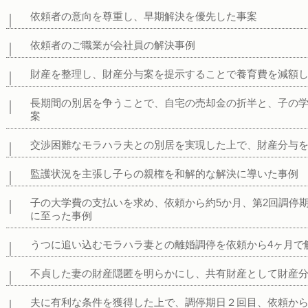
依頼者の意向を尊重し、早期解決を優先した事案
依頼者のご職業が会社員の解決事例
財産を整理し、財産分与案を提示することで養育費を減額し
長期間の別居を争うことで、自宅の売却金の折半と、子の
案
交渉困難なモラハラ夫との別居を実現した上で、財産分与
監護状況を主張し子らの親権を和解的な解決に導いた事例
子の大学費の支払いを求め、依頼から約5か月、第2回調停
に至った事例
うつに追い込むモラハラ妻との離婚調停を依頼から4ヶ月で
不貞した妻の財産隠匿を明らかにし、共有財産として財産
夫に有利な条件を獲得した上で、調停期日２回目、依頼か