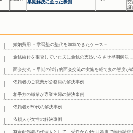
早期解決に至った事例
交
証
婚姻費用 －学習塾の塾代を加算できたケース－
金銭給付を拒否していた夫に金銭の支払いをさせ早期解決
面会交流 －早期の試行的面会交流の実施を経て妻の態度が
依頼者のご職業が公務員の解決事例
相手方の職業が専業主婦の解決事例
依頼者が50代の解決事例
依頼人が女性の解決事例
有責配偶者の代理人として、受任から4か月程度で離婚請求