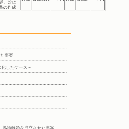
渉、公正
書の作成
した事案
軟化したケース－
し協議離婚を成立させた事案