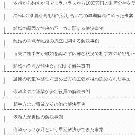
依頼から約４か月でモラハラ夫から1000万円の財産分与を
約5年の別居期間を経て話し合いでの早期解決に至った事案
離婚の原因が性格の不一致に関する解決事例
離婚の争点が離婚の成立に関する解決事例
過去に相手方が離婚を認めず困難な状況で相手方の希望を
離婚の争点が解決金に関する解決事例
証拠の収集や整理を進め当方の主張が概ね認められた事案
依頼者のご職業が会社役員の解決事例
相手方のご職業がその他の解決事例
依頼人が男性の解決事例
依頼から２か月という早期解決ができた事案