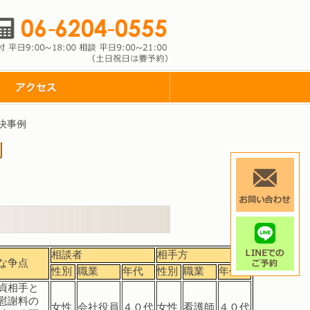
決事例
例
相談者
相手方
な争点
性別
職業
年代
性別
職業
年代
貞相手と
慰謝料の
女性
会社役員
４０代
女性
看護師
４０代