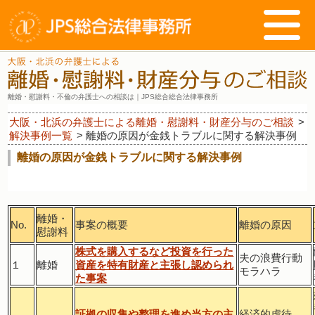
離婚・慰謝料・不倫の弁護士への相談は｜JPS総合総合法律事務所
大阪・北浜の弁護士による離婚・慰謝料・財産分与のご相談
>
解決事例一覧
>
離婚の原因が金銭トラブルに関する解決事例
離婚の原因が金銭トラブルに関する解決事例
離婚・
No.
事案の概要
離婚の原因
慰謝料
株式を購入するなど投資を行った
夫の浪費行動
１
離婚
資産を特有財産と主張し認められ
モラハラ
た事案
証拠の収集や整理を進め当方の主
経済的虐待