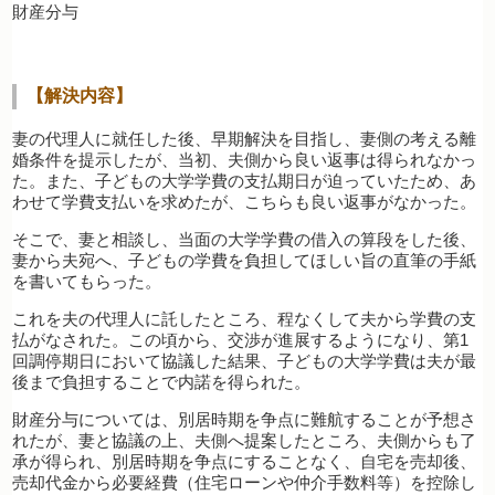
財産分与
【解決内容】
妻の代理人に就任した後、早期解決を目指し、妻側の考える離
婚条件を提示したが、当初、夫側から良い返事は得られなかっ
た。また、子どもの大学学費の支払期日が迫っていたため、あ
わせて学費支払いを求めたが、こちらも良い返事がなかった。
そこで、妻と相談し、当面の大学学費の借入の算段をした後、
妻から夫宛へ、子どもの学費を負担してほしい旨の直筆の手紙
を書いてもらった。
これを夫の代理人に託したところ、程なくして夫から学費の支
払がなされた。この頃から、交渉が進展するようになり、第1
回調停期日において協議した結果、子どもの大学学費は夫が最
後まで負担することで内諾を得られた。
財産分与については、別居時期を争点に難航することが予想さ
れたが、妻と協議の上、夫側へ提案したところ、夫側からも了
承が得られ、別居時期を争点にすることなく、自宅を売却後、
売却代金から必要経費（住宅ローンや仲介手数料等）を控除し