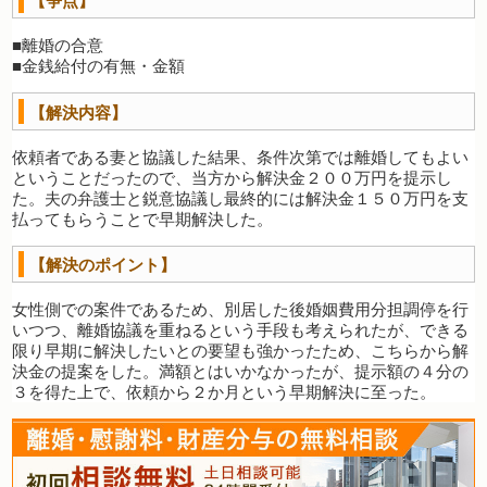
【争点】
■離婚の合意
■金銭給付の有無・金額
【解決内容】
依頼者である妻と協議した結果、条件次第では離婚してもよい
ということだったので、当方から解決金２００万円を提示し
た。夫の弁護士と鋭意協議し最終的には解決金１５０万円を支
払ってもらうことで早期解決した。
【解決のポイント】
女性側での案件であるため、別居した後婚姻費用分担調停を行
いつつ、離婚協議を重ねるという手段も考えられたが、できる
限り早期に解決したいとの要望も強かったため、こちらから解
決金の提案をした。満額とはいかなかったが、提示額の４分の
３を得た上で、依頼から２か月という早期解決に至った。