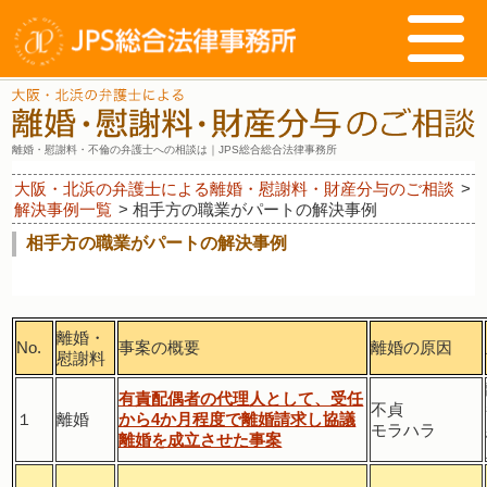
離婚・慰謝料・不倫の弁護士への相談は｜JPS総合総合法律事務所
大阪・北浜の弁護士による離婚・慰謝料・財産分与のご相談
>
解決事例一覧
>
相手方の職業がパートの解決事例
相手方の職業がパートの解決事例
離婚・
No.
事案の概要
離婚の原因
慰謝料
有責配偶者の代理人として、受任
不貞
１
離婚
から4か月程度で離婚請求し協議
モラハラ
離婚を成立させた事案