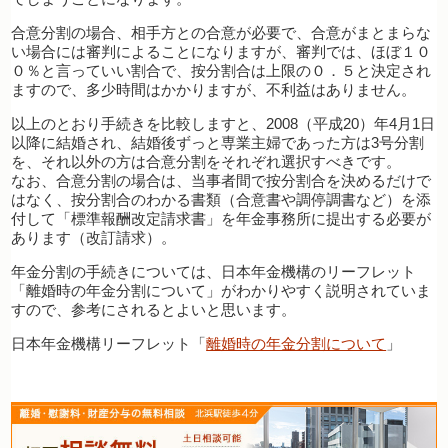
合意分割の場合、相手方との合意が必要で、合意がまとまらな
い場合には審判によることになりますが、審判では、ほぼ１０
０％と言っていい割合で、按分割合は上限の０．５と決定され
ますので、多少時間はかかりますが、不利益はありません。
以上のとおり手続きを比較しますと、2008（平成20）年4月1日
以降に結婚され、結婚後ずっと専業主婦であった方は3号分割
を、それ以外の方は合意分割をそれぞれ選択すべきです。
なお、合意分割の場合は、当事者間で按分割合を決めるだけで
はなく、按分割合のわかる書類（合意書や調停調書など）を添
付して「標準報酬改定請求書」を年金事務所に提出する必要が
あります（改訂請求）。
年金分割の手続きについては、日本年金機構のリーフレット
「離婚時の年金分割について」がわかりやすく説明されていま
すので、参考にされるとよいと思います。
日本年金機構リーフレット「
離婚時の年金分割について
」