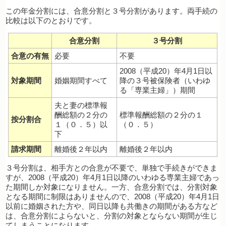
この年金分割には、合意分割と３号分割があります。両手続の
比較は以下のとおりです。
合意分割
３号分割
合意の有無
必要
不要
2008（平成20）年4月1日以
対象期間
婚姻期間すべて
降の３号被保険者（いわゆ
る「専業主婦」）期間
夫と妻の標準報
酬総額の２分の
標準報酬総額の２分の１
按分割合
１（０．５）以
（０．５）
下
請求期間
離婚後２年以内
離婚後２年以内
３号分割は、相手方との合意が不要で、単独で手続きができま
すが、2008（平成20）年4月1日以降のいわゆる専業主婦であっ
た期間しか対象になりません。一方、合意分割では、分割対象
となる期間に制限はありませんので、2008（平成20）年4月1日
以前に婚姻された方や、同日以降も共働きの期間がある方など
は、合意分割によらないと、分割の対象とならない期間が生じ
てしまうことになります。