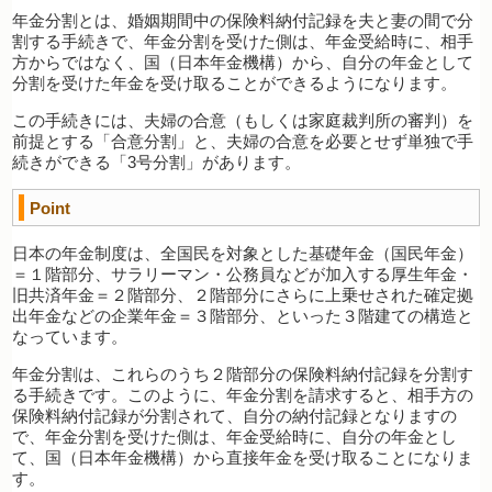
年金分割とは、婚姻期間中の保険料納付記録を夫と妻の間で分
割する手続きで、年金分割を受けた側は、年金受給時に、相手
方からではなく、国（日本年金機構）から、自分の年金として
分割を受けた年金を受け取ることができるようになります。
この手続きには、夫婦の合意（もしくは家庭裁判所の審判）を
前提とする「合意分割」と、夫婦の合意を必要とせず単独で手
続きができる「3号分割」があります。
Point
日本の年金制度は、全国民を対象とした基礎年金（国民年金）
＝１階部分、サラリーマン・公務員などが加入する厚生年金・
旧共済年金＝２階部分、２階部分にさらに上乗せされた確定拠
出年金などの企業年金＝３階部分、といった３階建ての構造と
なっています。
年金分割は、これらのうち２階部分の保険料納付記録を分割す
る手続きです。このように、年金分割を請求すると、相手方の
保険料納付記録が分割されて、自分の納付記録となりますの
で、年金分割を受けた側は、年金受給時に、自分の年金とし
て、国（日本年金機構）から直接年金を受け取ることになりま
す。