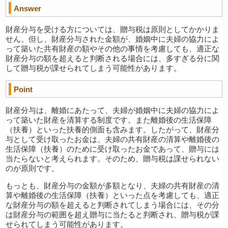
Answer
財産分与を受ける方については、贈与税は原則としてかかりま
せん。但し、財産分与された金額が、婚姻中に夫婦の協力によ
って築いた共有財産の額やその他の事情を考慮しても、適正な
財産分与の額を超えると判断される場合には、多すぎる分に関
して贈与税が課せられてしまう可能性があります。
Point
財産分与は、離婚にあたって、夫婦が婚姻中に夫婦の協力によ
って築いた財産を清算する制度です。また離婚後の生活保障
（扶養）といった扶養的側面も含みます。したがって、財産分
与として受け取ったお金は、夫婦の共有財産の清算や離婚後の
生活保障（扶養）のために受け取ったお金であって、贈与には
当たらないと考えられます。そのため、贈与税は課せられない
のが原則です。
もっとも、財産分与の金額が多額となり、夫婦の共有財産の清
算や離婚後の生活保障（扶養）といった点を考慮しても、適正
な財産分与の額を超えると判断されてしまう場合には、その分
は財産分与の範囲を超え贈与に当たると判断され、贈与税が課
せられてしまう可能性があります。