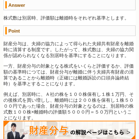
Answer
株式数は別居時、評価額は離婚時をそれぞれ基準とします。
Point
財産分与は、夫婦の協力によって得られた夫婦共有財産を離婚
時に清算する制度です。したがって、株式数は、夫婦の協力関
係が認められなくなる別居時を基準にすることになります。
一方、財産分与の対象となる株式をいくらと評価するか、評価
額の基準時につては、財産分与が離婚に伴う夫婦共有財産の清
算であることから離婚時（正確には離婚訴訟の口頭弁論終結
時）を基準とすることになります。
例えば、別居時に、Ａ社の株を１００株保有し１株１万円、そ
の後株式を買い増しし、離婚時には２００株を保有し１株５０
００円であった場合、財産分与の対象となるのは、別居時の株
式数１００株×離婚時の評価額５０００円＝５０万円というこ
とになります。